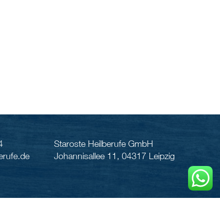
4
Staroste Heilberufe GmbH
erufe.de
Johannisallee 11, 04317 Leipzig
Kontakt
Impressum
Datenschutz