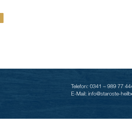
Telefon: 0341 – 989 77 44
E-Mail: info@staroste-heilb