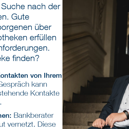
e Suche nach der
en. Gute
borgenen über
theken erfüllen
nforderungen.
eke finden?
Kontakten von Ihrem
 Gespräch kann
estehende Kontakte
.
Bankberater
hen:
ut vernetzt. Diese