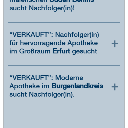
malerischen
Süden Berlins
sucht Nachfolger(in)!
“VERKAUFT”: Nachfolger(in)
für hervorragende Apotheke
im Großraum
Erfurt
gesucht
“VERKAUFT”: Moderne
Apotheke im
Burgenlandkreis
sucht Nachfolger(in).