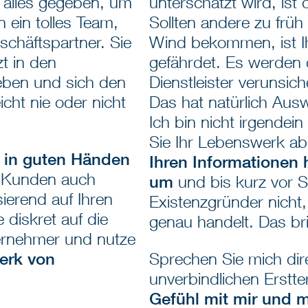
 alles gegeben, um
unterschätzt wird, is
n ein tolles Team,
Sollten andere zu früh
chäftspartner. Sie
Wind bekommen, ist I
t in den
gefährdet. Es werden 
eben und sich den
Dienstleister verunsi
icht nie oder nicht
Das hat natürlich Ausw
Ich bin nicht irgendein
Sie Ihr Lebenswerk a
 in guten Händen
Ihren Informationen 
e Kunden auch
um
und bis kurz vor 
ierend auf Ihren
Existenzgründer nicht
diskret auf die
genau handelt. Das brin
rnehmer und nutze
erk von
Sprechen Sie mich dir
unverbindlichen Erstt
Gefühl mit mir und 