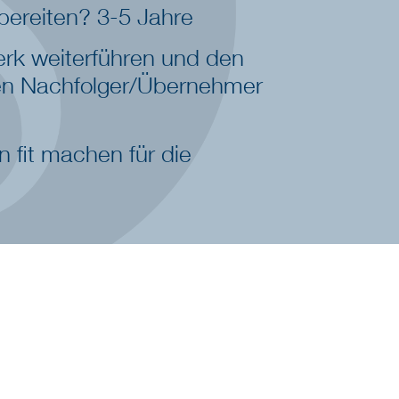
ereiten? 3-5 Jahre
rk weiterführen und den
n Nachfolger/Übernehmer
 fit machen für die