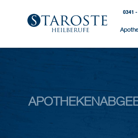
0341 -
Apoth
APOTHEKENABGE