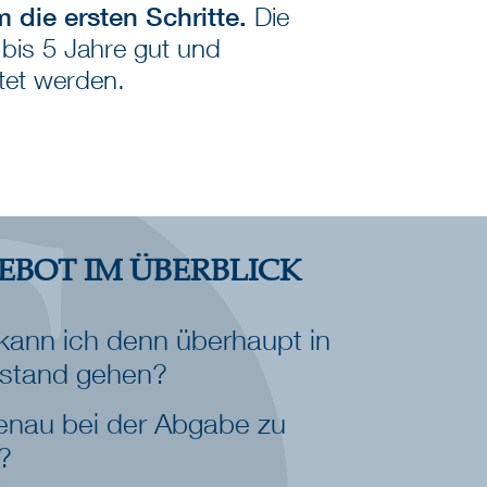
die ersten Schritte.
Die
bis 5 Jahre gut und
itet werden.
EBOT IM ÜBERBLICK
ann ich denn überhaupt in
stand gehen?
enau bei der Abgabe zu
?