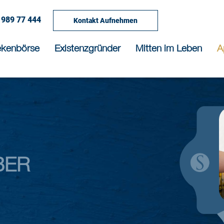
 989 77 444
Kontakt Aufnehmen
ekenbörse
Existenzgründer
Mitten im Leben
A
BER