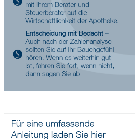
mit Ihrem Berater und
Steuerberater auf die
Wirtschaftlichkeit der Apotheke.
Entscheidung mit Bedacht
–
Auch nach der Zahlenanalyse
sollten Sie auf Ihr Bauchgefühl
hören. Wenn es weiterhin gut
ist, fahren Sie fort, wenn nicht,
dann sagen Sie ab.
Für eine umfassende
Anleitung laden Sie hier