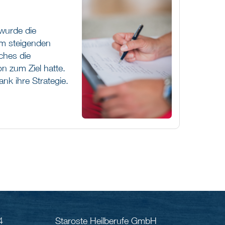
 wurde die
em steigenden
ches die
n zum Ziel hatte.
nk ihre Strategie.
4
Staroste Heilberufe GmbH